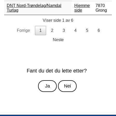
DNT Nord-Trøndelag/Namdal
Hjemme
7870
Turlag
side
Grong
Viser side 1 av 6
Forrige
1
2
3
4
5
6
Neste
Fant du det du lette etter?
Ja
Nei