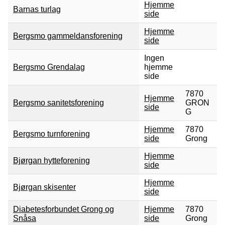
Hjemme
Barnas turlag
side
Hjemme
Bergsmo gammeldansforening
side
Ingen
Bergsmo Grendalag
hjemme
side
7870
Hjemme
Bergsmo sanitetsforening
GRON
side
G
Hjemme
7870
Bergsmo turnforening
side
Grong
Hjemme
Bjørgan hytteforening
side
Hjemme
Bjørgan skisenter
side
Diabetesforbundet Grong og
Hjemme
7870
Snåsa
side
Grong