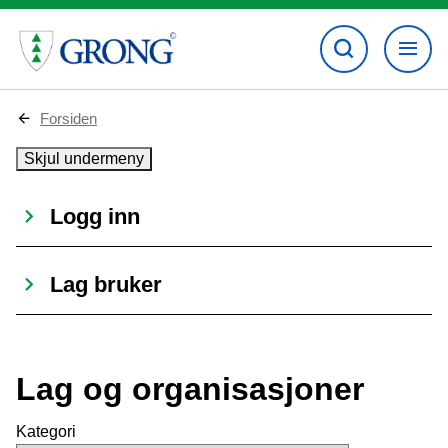
D
Forsiden
u
e
Skjul undermeny
r
h
e
Logg inn
r
:
Lag bruker
Lag og organisasjoner
Kategori