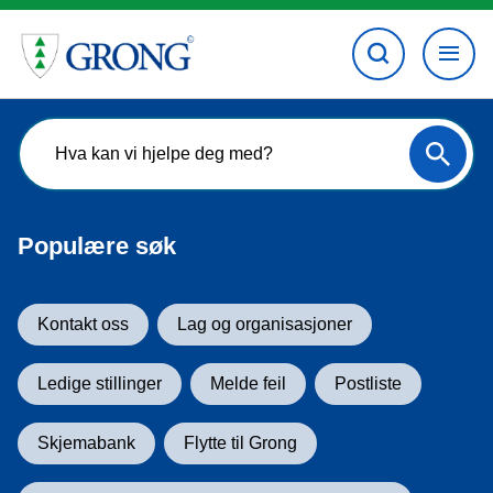
G
r
o
n
Populære søk
g
k
Kontakt oss
Lag og organisasjoner
o
Ledige stillinger
Melde feil
Postliste
m
m
Skjemabank
Flytte til Grong
u