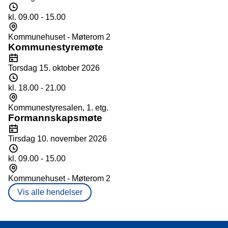
t
T
t
o
i
kl. 09.00 - 15.00
d
S
s
t
Kommunehuset - Møterom 2
p
e
Kommunestyremøte
u
d
D
n
a
Torsdag 15. oktober 2026
k
t
T
t
o
i
kl. 18.00 - 21.00
d
S
s
t
Kommunestyresalen, 1. etg.
p
e
Formannskapsmøte
u
d
D
n
a
Tirsdag 10. november 2026
k
t
T
t
o
i
kl. 09.00 - 15.00
d
S
s
t
Kommunehuset - Møterom 2
p
e
Vis alle hendelser
u
d
n
k
t