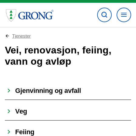
D
Tjenester
u
e
Vei, renovasjon, feiing,
r
h
vann og avløp
e
r
:
Gjenvinning og avfall
Veg
Feiing