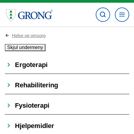
D
Helse og omsorg
u
e
Skjul undermeny
r
h
e
Ergoterapi
r
:
Rehabilitering
Fysioterapi
Hjelpemidler