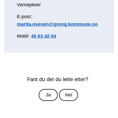
Vernepleier
E-post
marita.ovesen@grong.kommune.no
Mobil
45 63 42 04
Fant du det du lette etter?
Ja
Nei