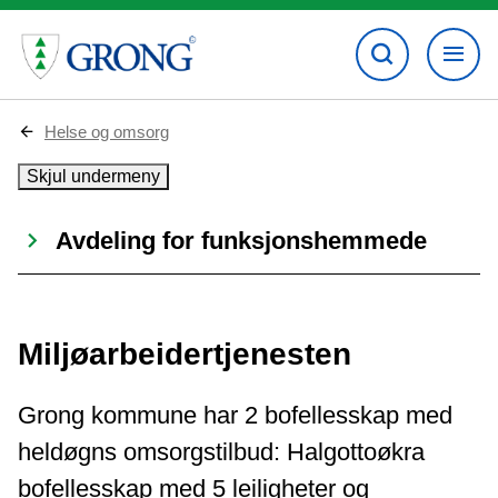
D
Helse og omsorg
u
e
Skjul undermeny
r
h
e
Avdeling for funksjonshemmede
r
:
Miljøarbeidertjenesten
Grong kommune har 2 bofellesskap med
heldøgns omsorgstilbud: Halgottoøkra
bofellesskap med 5 leiligheter og