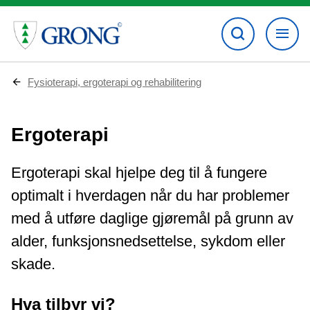
D
Fysioterapi, ergoterapi og rehabilitering
u
e
r
Ergoterapi
h
e
r
:
Ergoterapi skal hjelpe deg til å fungere
optimalt i hverdagen når du har problemer
med å utføre daglige gjøremål på grunn av
alder, funksjonsnedsettelse, sykdom eller
skade.
Hva tilbyr vi?