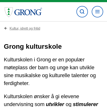
D
Kultur, idrett og fritid
u
e
r
Grong kulturskole
h
e
r
:
Kulturskolen i Grong er en populær
møteplass der barn og unge kan utvikle
sine musikalske og kulturelle talenter og
ferdigheter.
Kulturskolen ønsker å gi elevene
undervisning som
utvikler
og
stimulerer