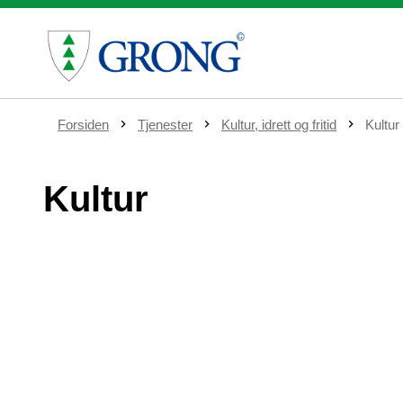
D
Forsiden
Tjenester
Kultur, idrett og fritid
Kultur
u
e
r
Kultur
h
e
r
: