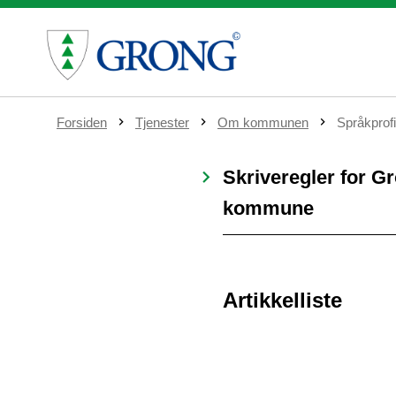
D
Forsiden
Tjenester
Om kommunen
Språkprofi
u
e
r
Skriveregler for G
h
e
kommune
r
:
Artikkelliste