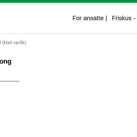
For ansatte |
Friskus 
l (klart språk)
rong