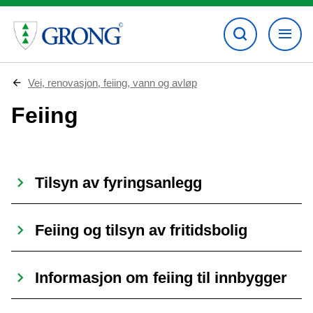
D
Vei, renovasjon, feiing, vann og avløp
u
e
Feiing
r
h
e
r
:
Tilsyn av fyringsanlegg
Feiing og tilsyn av fritidsbolig
Informasjon om feiing til innbygger