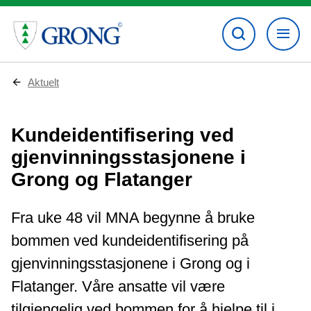
D
Aktuelt
u
e
r
Kundeidentifisering ved
h
e
gjenvinningsstasjonene i
r
:
Grong og Flatanger
Fra uke 48 vil MNA begynne å bruke
bommen ved kundeidentifisering på
gjenvinningsstasjonene i Grong og i
Flatanger. Våre ansatte vil være
tilgjengelig ved bommen for å hjelpe til i