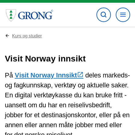
D
Kurs og studier
u
e
r
Visit Norway innsikt
h
e
r
:
På
Visit Norway Innsikt
deles markeds-
og fagkunnskap, verktøy og aktuelle saker.
En digital verktøykasse du kan bruke fritt -
uansett om du har en reiselivsbedrift,
jobber for et destinasjonskontor, eller på en
annen eller annen måte jobber med eller
for det norske reiselivet