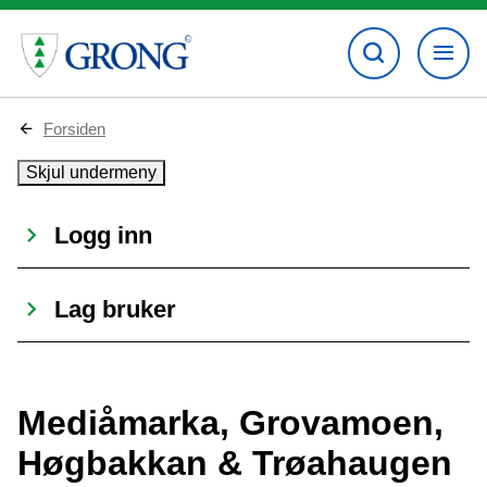
D
Forsiden
u
e
Skjul undermeny
r
h
e
Logg inn
r
:
Lag bruker
Mediåmarka, Grovamoen,
Høgbakkan & Trøahaugen