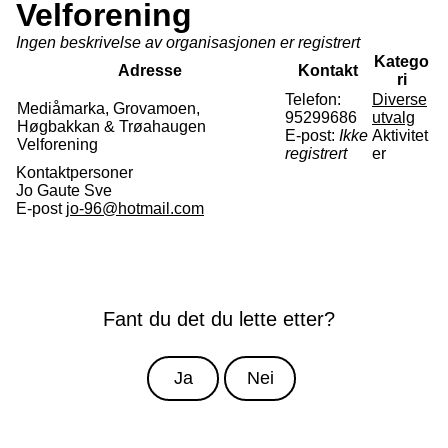
Velforening
Ingen beskrivelse av organisasjonen er registrert
Katego
Adresse
Kontakt
ri
Telefon:
Diverse
Mediåmarka, Grovamoen,
95299686
utvalg
Høgbakkan & Trøahaugen
E-post:
Ikke
Aktivitet
Velforening
registrert
er
Kontaktpersoner
Jo Gaute Sve
E-post
jo-96@hotmail.com
Fant du det du lette etter?
Ja
Nei