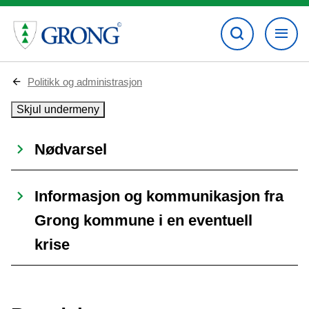
D
Politikk og administrasjon
u
e
Skjul undermeny
r
h
e
Nødvarsel
r
:
Informasjon og kommunikasjon fra
Grong kommune i en eventuell
krise