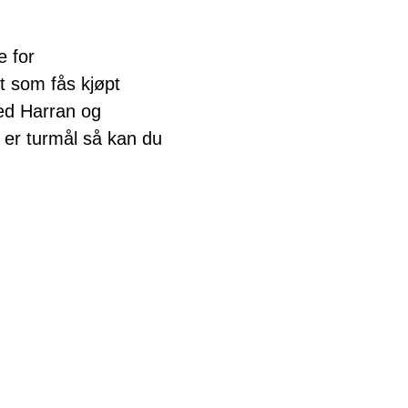
e for
t som fås kjøpt
ed Harran og
 er turmål så kan du