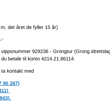
.m. det året de fyller 15 år)
,-
l vippsnummer 929236 - Grongtur (Grong idrettsla
du betale til konto 4214.21.86114.
, ta kontakt med
7 90 267)
 411)
 943).