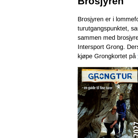
Brosjyren
Brosjyren er i lommefo
turutgangspunktet, sam
sammen med brosjyre
Intersport Grong. Der
kjøpe Grongkortet på