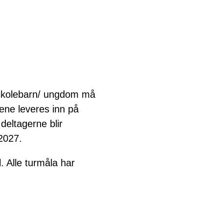
g skolebarn/ ungdom må
tene leveres inn på
deltagerne blir
 2027.
. Alle turmåla har