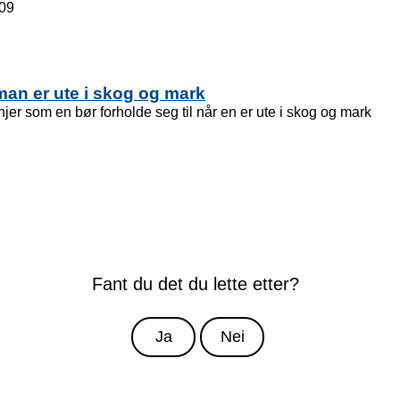
.09
man er ute i skog og mark
njer som en bør forholde seg til når en er ute i skog og mark
Fant du det du lette etter?
Ja
Nei