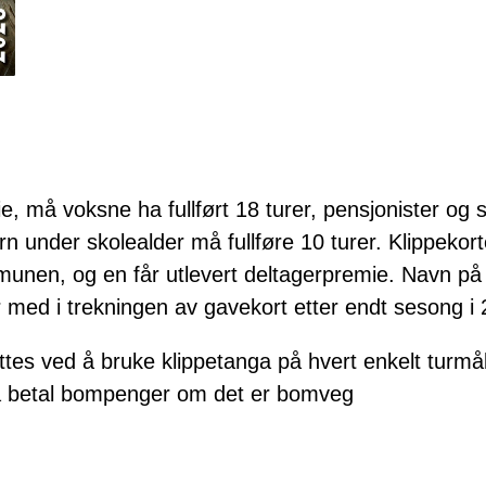
ie, må voksne ha fullført 18 turer, pensjonister o
Barn under skolealder må fullføre 10 turer. Klippekor
munen, og en får utlevert deltagerpremie. Navn på 
lir med i trekningen av gavekort etter endt sesong i
ttes ved å bruke klippetanga på hvert enkelt turmål
 betal bompenger om det er bomveg