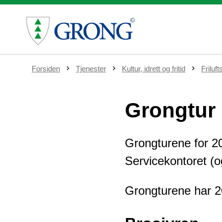
D
Forsiden
Tjenester
Kultur, idrett og fritid
Friluft
u
e
r
Grongtur
h
e
r
:
Grongturene for 20
Servicekontoret (o
Grongturene har 20